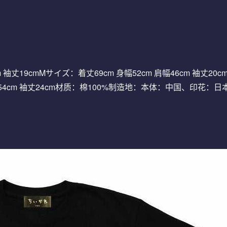
 袖丈19cmMサイズ：着丈69cm 身幅52cm 肩幅46cm 袖丈20cm
肩幅54cm 袖丈24cm材质：棉100%制造地：本体：中国、印花：日