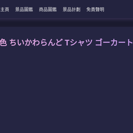
主頁
景品圖鑑
商品圖鑑
景品計劃
免責聲明
黑色 ちいかわらんど Tシャツ ゴーカー