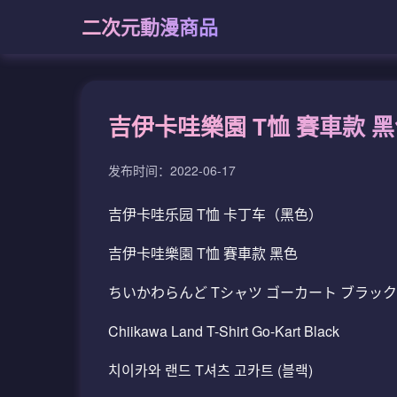
二次元動漫商品
吉伊卡哇樂園 T恤 賽車款 
发布时间：2022-06-17
吉伊卡哇乐园 T恤 卡丁车（黑色）
吉伊卡哇樂園 T恤 賽車款 黑色
ちいかわらんど Tシャツ ゴーカート ブラック
Chiikawa Land T-Shirt Go-Kart Black
치이카와 랜드 T셔츠 고카트 (블랙)