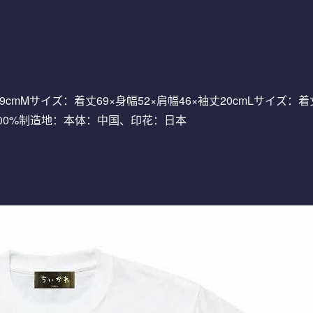
9cmMサイズ：着丈69×身幅52×肩幅46×袖丈20cmLサイズ：着丈
棉100%制造地：本体：中国、印花：日本