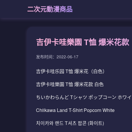
二次元動漫商品
吉伊卡哇樂園 T恤 爆米花款
发布时间：2022-06-17
吉伊卡哇乐园 T恤 爆米花（白色）
吉伊卡哇樂園 T恤 爆米花款 白色
ちいかわらんど Tシャツ ポップコーン ホワ
Chiikawa Land T-Shirt Popcorn White
치이카와 랜드 T셔츠 팝콘 (화이트)