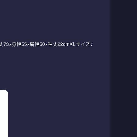
73×身幅55×肩幅50×袖丈22cmXLサイズ：