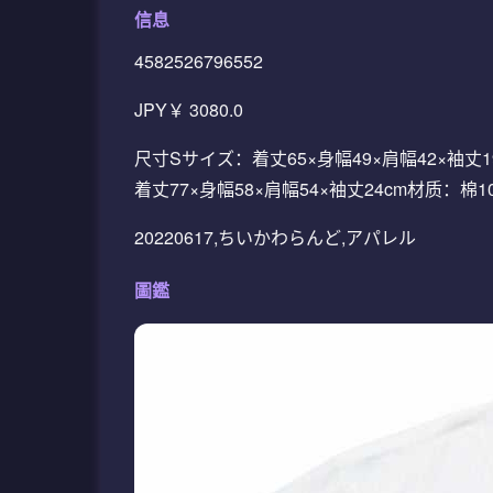
信息
4582526796552
JPY￥ 3080.0
尺寸Sサイズ：着丈65×身幅49×肩幅42×袖丈1
着丈77×身幅58×肩幅54×袖丈24cm材质：
20220617,ちいかわらんど,アパレル
圖鑑