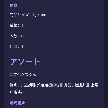
信息
商品サイズ：約27cm
種類：1
入数：36
個口：4
アソート
コウペンちゃん
聲明：景品僅限於娃娃機的專用獎品，因此原則上禁
止銷售。
參考圖片