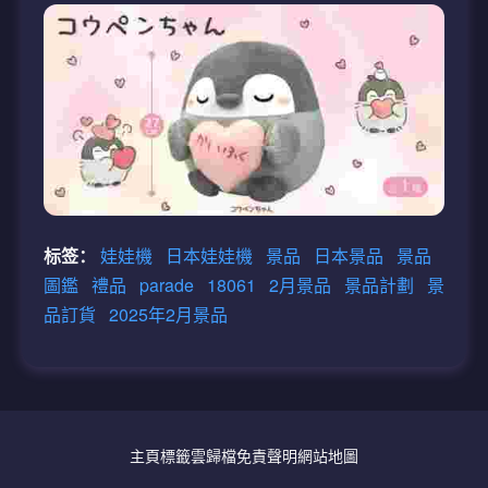
标签：
娃娃機
日本娃娃機
景品
日本景品
景品
圖鑑
禮品
parade
18061
2月景品
景品計劃
景
品訂貨
2025年2月景品
主頁
標籤雲
歸檔
免責聲明
網站地圖