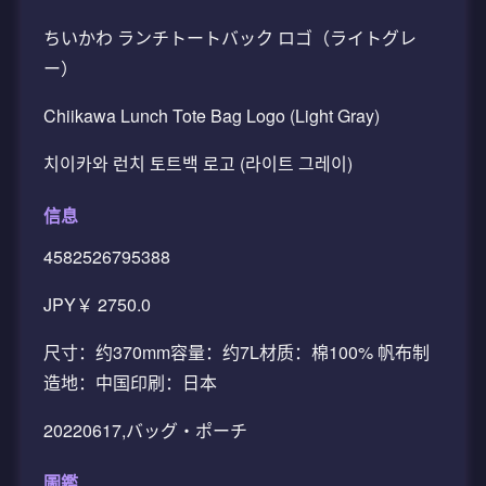
ちいかわ ランチトートバック ロゴ（ライトグレ
ー）
Chiikawa Lunch Tote Bag Logo (Light Gray)
치이카와 런치 토트백 로고 (라이트 그레이)
信息
4582526795388
JPY￥ 2750.0
尺寸：约370mm容量：约7L材质：棉100% 帆布制
造地：中国印刷：日本
20220617,バッグ・ポーチ
圖鑑