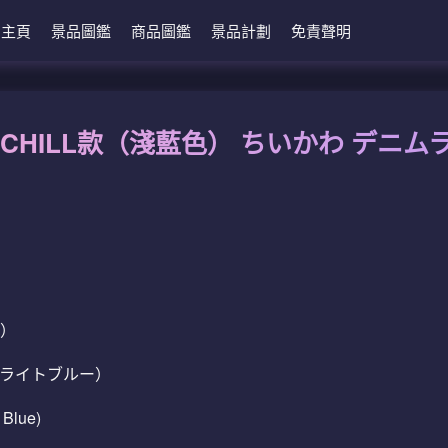
主頁
景品圖鑑
商品圖鑑
景品計劃
免責聲明
CHILL款（淺藍色） ちいかわ デニ
色）
（ライトブルー）
 Blue)