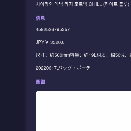
치이카와 데님 라지 토트백 CHILL (라이트 블루)
信息
4582526795357
JPY￥ 3520.0
尺寸：约560mm容量：约19L材质：棉50%
20220617,バッグ・ポーチ
圖鑑