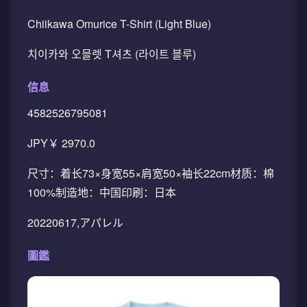
Chiikawa Omurice T-Shirt (Light Blue)
치이카와 오믈렛 T셔츠 (라이트 블루)
信息
4582526795081
JPY￥ 2970.0
尺寸：着长73×身宽55×肩宽50×袖长22cm材质：棉
100%制造地：中国印刷：日本
20220617,アパレル
圖鑑