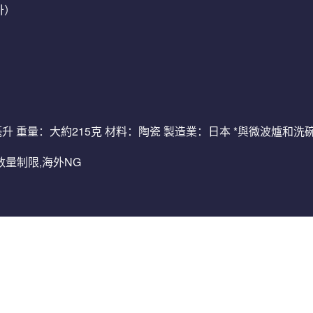
마）
40毫升 重量：大約215克 材料：陶瓷 製造業：日本 *與微波爐和洗
,数量制限,海外NG