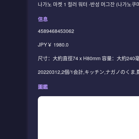
나가노 마켓 1 컬러 워터 -반성 머그잔 (나가노쿠
信息
4589468453062
JPY￥ 1980.0
尺寸：大約直徑74 x H80mm 容量：大約2
20220312,2個/1会計,キッチン,ナガノのくま
圖鑑