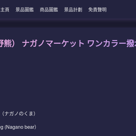
主頁
景品圖鑑
商品圖鑑
景品計劃
免責聲明
野熊） ナガノマーケット ワンカラー
プ（ナガノのくま）
Mug (Nagano bear）