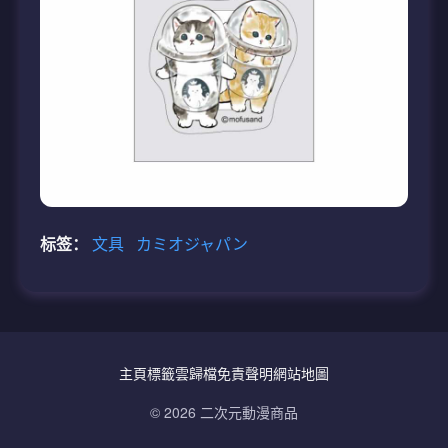
标签：
文具
カミオジャパン
主頁
標籤雲
歸檔
免責聲明
網站地圖
© 2026 二次元動漫商品