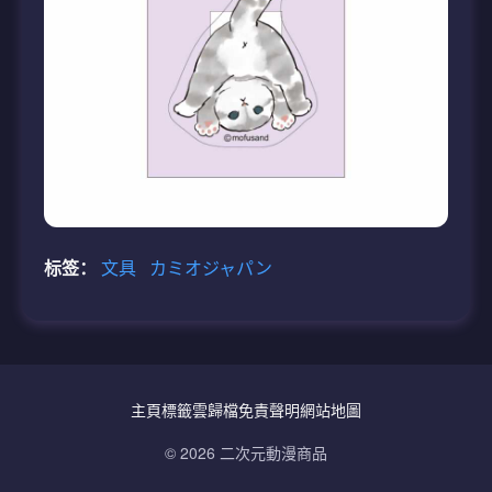
标签：
文具
カミオジャパン
主頁
標籤雲
歸檔
免責聲明
網站地圖
© 2026 二次元動漫商品