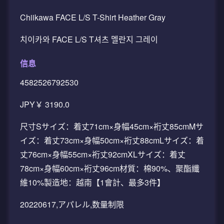
Chiikawa FACE L/S T-Shirt Heather Gray
치이카와 FACE L/S T셔츠 멜란지 그레이
信息
4582526792530
JPY￥ 3190.0
尺寸Sサイズ：着丈71cm×身幅45cm×裄丈85cmMサ
イズ：着丈73cm×身幅50cm×裄丈88cmLサイズ：着
丈76cm×身幅55cm×裄丈92cmXLサイズ：着丈
78cm×身幅60cm×裄丈96cm材質：棉90%、聚酯纖
維10%製造地：越南【1會計、最多3件】
20220617,アパレル,数量制限