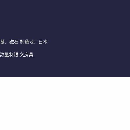
布利基、磁石 制造地：日本
レ,数量制限,文房具