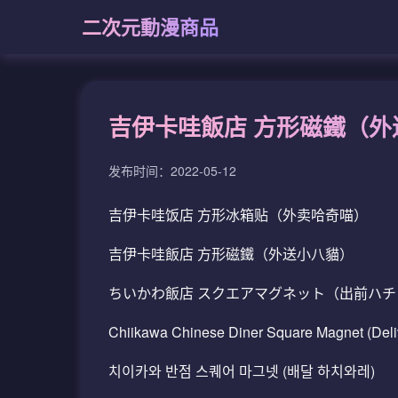
二次元動漫商品
吉伊卡哇飯店 方形磁鐵（
发布时间：2022-05-12
吉伊卡哇饭店 方形冰箱贴（外卖哈奇喵）
吉伊卡哇飯店 方形磁鐵（外送小八貓）
ちいかわ飯店 スクエアマグネット（出前ハチ
Chiikawa Chinese Diner Square Magnet (Deli
치이카와 반점 스퀘어 마그넷 (배달 하치와레)