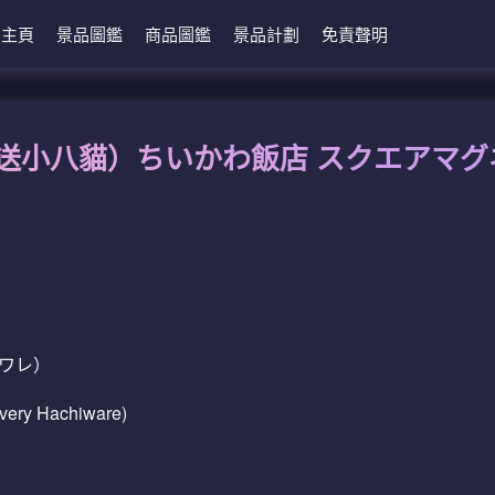
主頁
景品圖鑑
商品圖鑑
景品計劃
免責聲明
外送小八貓）ちいかわ飯店 スクエアマ
ワレ）
very Hachiware)