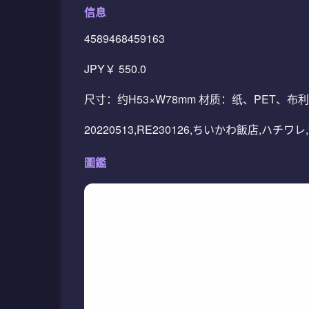
信息
4589468459163
JPY￥ 550.0
尺寸：约H53×W78mm 材质：纸、PET、
20220513,RE230126,ちいかわ飯店,ハチワ
圖鑑