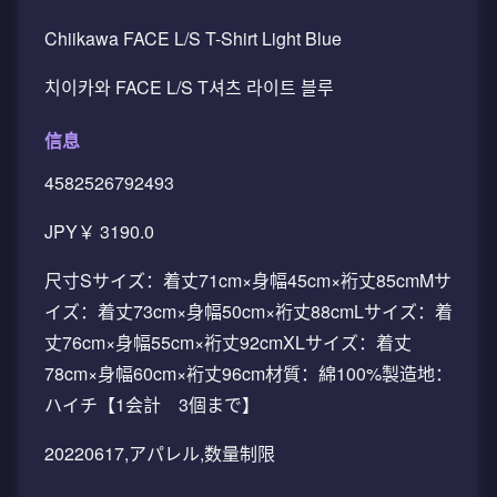
Chiikawa FACE L/S T-Shirt Light Blue
치이카와 FACE L/S T셔츠 라이트 블루
信息
4582526792493
JPY￥ 3190.0
尺寸Sサイズ：着丈71cm×身幅45cm×裄丈85cmMサ
イズ：着丈73cm×身幅50cm×裄丈88cmLサイズ：着
丈76cm×身幅55cm×裄丈92cmXLサイズ：着丈
78cm×身幅60cm×裄丈96cm材質：綿100%製造地：
ハイチ【1会計 3個まで】
20220617,アパレル,数量制限