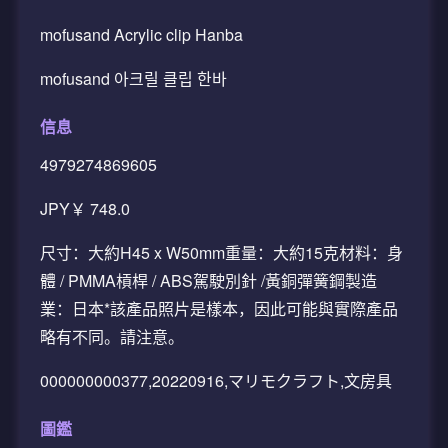
mofusand Acrylic clip Hanba
mofusand 아크릴 클립 한바
信息
4979274869605
JPY￥ 748.0
尺寸：大約H45 x W50mm重量：大約15克材料：身
體 / PMMA槓桿 / ABS駕駛別針 /黃銅彈簧鋼製造
業：日本*該產品照片是樣本，因此可能與實際產品
略有不同。請注意。
000000000377,20220916,マリモクラフト,文房具
圖鑑