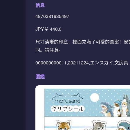
信息
4970381635497
JPY￥ 440.0
尺寸清晰的印章，裡面充滿了可愛的圖案！安裝的
同。請注意。
000000000011,20211224,エンスカイ,文房具
圖鑑