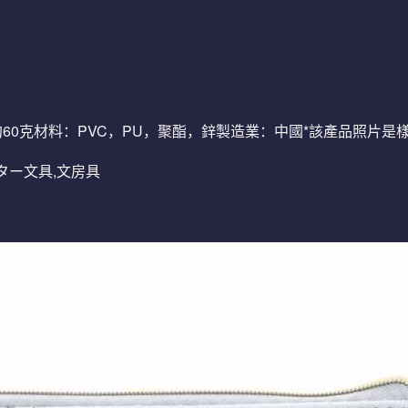
m重量：大約60克材料：PVC，PU，聚酯，鋅製造業：中國*該產品
ンスター文具,文房具