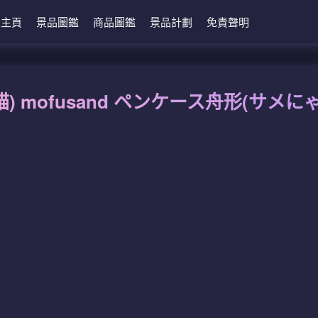
主頁
景品圖鑑
商品圖鑑
景品計劃
免責聲明
貓) mofusand ペンケース舟形(サメに