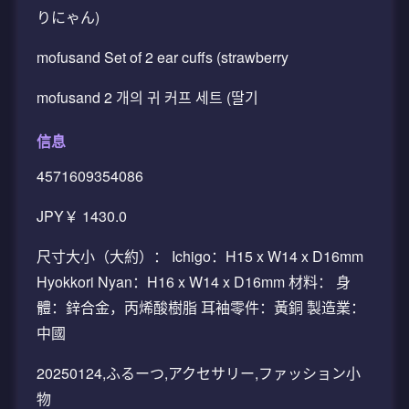
りにゃん)
mofusand Set of 2 ear cuffs (strawberry
mofusand 2 개의 귀 커프 세트 (딸기
信息
4571609354086
JPY￥ 1430.0
尺寸大小（大約）： Ichigo：H15 x W14 x D16mm
Hyokkori Nyan：H16 x W14 x D16mm 材料： 身
體：鋅合金，丙烯酸樹脂 耳袖零件：黃銅 製造業：
中國
20250124,ふるーつ,アクセサリー,ファッション小
物