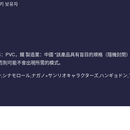
 키 보유자
8克 材料：PVC，鐵 製造業：中國 *該產品具有盲目的規格（隨機
否則可能不會出現所需的模式。
クリリン,シナモロール,ナガノ×サンリオキャラクターズ,ハンギョド