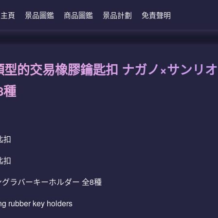
主頁
景品圖鑑
商品圖鑑
景品計劃
免責聲明
種類型的交易橡膠鑰匙扣 ナガノ×サンリ
8種
匙扣
匙扣
ングラバーキーホルダー 全8種
ng rubber key holders