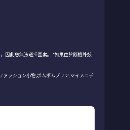
封閉），因此您無法選擇圖案。 *如果由於隨機外殼
ン,ファッション小物,ポムポムプリン,マイメロデ