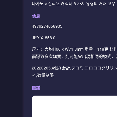
나가노 × 산리오 캐릭터 8 가지 유형의 거래 고무
信息
4979274658933
JPY￥ 858.0
尺寸：大約H66 x W71.8mm 重量：11
而導致多次購買，則可能會出現相同的模式，
20220205,4個/1会計,クロミ,コロコロ
ィ,数量制限
圖鑑