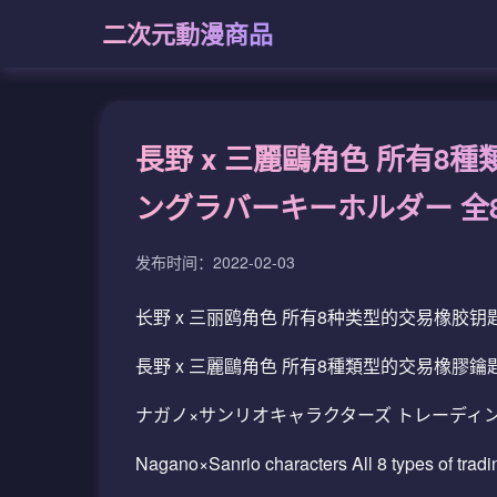
二次元動漫商品
長野 x 三麗鷗角色 所有8
ングラバーキーホルダー 全
发布时间：2022-02-03
长野 x 三丽鸥角色 所有8种类型的交易橡胶钥
長野 x 三麗鷗角色 所有8種類型的交易橡膠鑰
ナガノ×サンリオキャラクターズ トレーディ
Nagano×Sanrio characters All 8 types of tradi