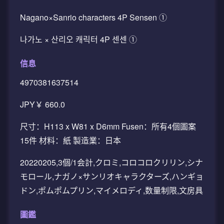
Nagano×Sanrio characters 4P Sensen ①
나가노 × 산리오 캐릭터 4P 센센 ①
信息
4970381637514
JPY￥ 660.0
尺寸：H113 x W81 x D6mm Fusen：所有4個圖案
15件 材料：紙 製造業：日本
20220205,3個/1会計,クロミ,コロコロクリリン,シナ
モロール,ナガノ×サンリオキャラクターズ,ハンギョ
ドン,ポムポムプリン,マイメロディ,数量制限,文房具
圖鑑