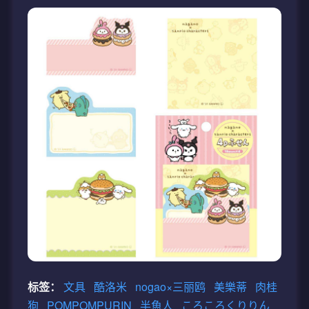
标签：
文具
酷洛米
nogao×三丽鸥
美樂蒂
肉桂
狗
POMPOMPURIN
半魚人
ころころくりりん