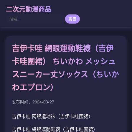
二次元動漫商品
搜索
吉伊卡哇 網眼運動鞋襪（吉伊
卡哇圍裙） ちいかわ メッシュ
スニーカー丈ソックス（ちいか
わエプロン）
发布时间：2024-03-27
吉伊卡哇 网眼运动袜（吉伊卡哇围裙）
吉伊卡哇 網眼運動鞋襪（吉伊卡哇圍裙）