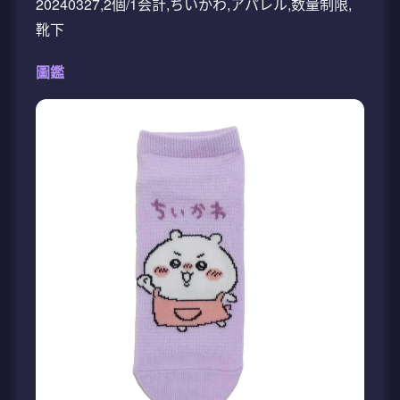
20240327,2個/1会計,ちいかわ,アパレル,数量制限,
靴下
圖鑑