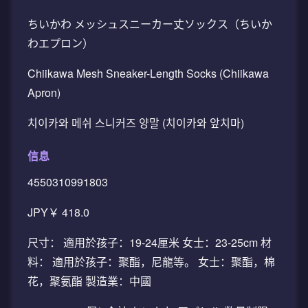
ちいかわ メッシュスニーカー丈ソックス（ちいか
わエプロン）
Chiikawa Mesh Sneaker-Length Socks (Chiikawa
Apron)
치이카와 메쉬 스니커즈 양말 (치이카와 앞치마)
信息
4550310991803
JPY￥ 418.0
尺寸： 適用於孩子：19-24厘米 女士：23-25cm 材
料： 適用於孩子：聚酯，尼龍等。 女士：聚酯，棉
花，聚氨酯 製造業：中國