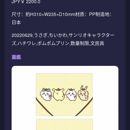
JPY￥ 2200.0
尺寸：約H310×W235×D10mm材质：PP制造地：
日本
20220629,うさぎ,ちいかわ,サンリオキャラクター
ズ,ハチワレ,ポムポムプリン,数量制限,文房具
圖鑑