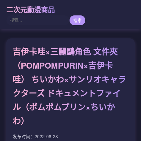
二次元動漫商品
搜索
吉伊卡哇×三麗鷗角色 文件夾
（POMPOMPURIN×吉伊卡
哇） ちいかわ×サンリオキャラ
クターズ ドキュメントファイ
ル（ポムポムプリン×ちいか
わ）
发布时间：2022-06-28