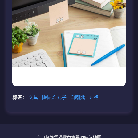
标签：
文具
鼴鼠炸丸子
自嘲熊
帕格
主頁
標籤雲
歸檔
免責聲明
網站地圖