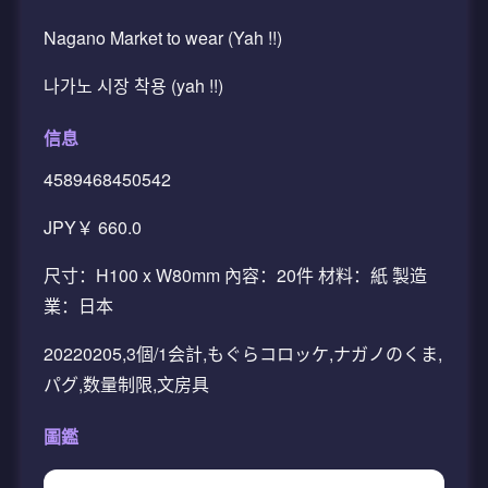
Nagano Market to wear (Yah !!)
나가노 시장 착용 (yah !!)
信息
4589468450542
JPY￥ 660.0
尺寸：H100 x W80mm 內容：20件 材料：紙 製造
業：日本
20220205,3個/1会計,もぐらコロッケ,ナガノのくま,
パグ,数量制限,文房具
圖鑑