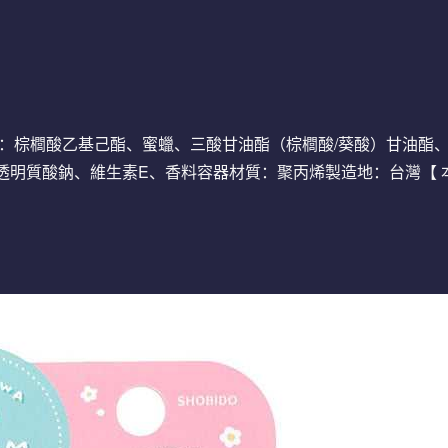
g全成分：棕櫚酸乙基己酯、蜜蠟、三酸甘油酯（棕櫚酸/葵酸）甘油
明質酸鈉、維生素E、香料容器材質：聚丙烯製造地：台灣【 