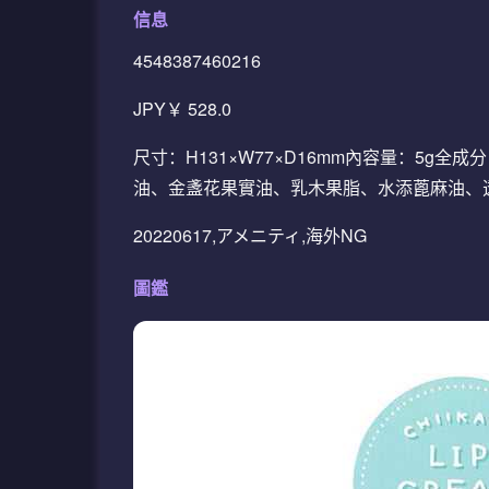
信息
4548387460216
JPY￥ 528.0
尺寸：H131×W77×D16mm內容量：5
油、金盞花果實油、乳木果脂、水添蓖麻油、透
20220617,アメニティ,海外NG
圖鑑