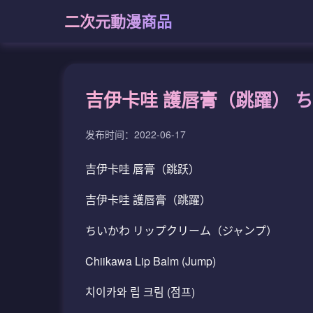
二次元動漫商品
吉伊卡哇 護唇膏（跳躍） 
发布时间：2022-06-17
吉伊卡哇 唇膏（跳跃）
吉伊卡哇 護唇膏（跳躍）
ちいかわ リップクリーム（ジャンプ）
Chiikawa Lip Balm (Jump)
치이카와 립 크림 (점프)