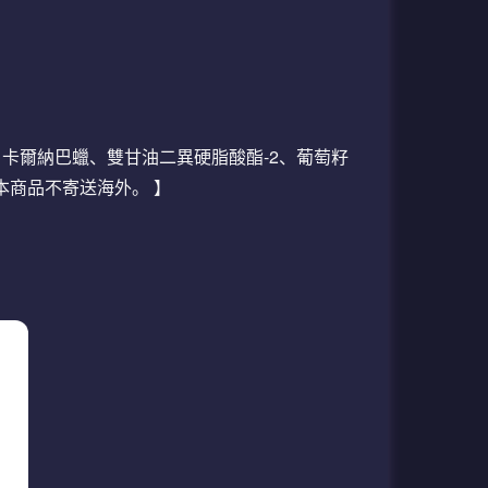
酯、卡爾納巴蠟、雙甘油二異硬脂酸酯-2、葡萄籽
本商品不寄送海外。 】