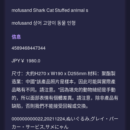
mofusand Shark Cat Stuffed animal s
mofusand 상어 고양이 동물 인형
信息
4589468447344
JPY￥ 1980.0
尺寸：大約H270 x W190 x D255mm 材料：聚酯製
造業：中國*該產品照片是樣本，因此可能與實際產
品略有不同。請注意。*因為填充的動物縫紉是手動
的，所以面部表情有個體差異。請注意，除非產品有
缺陷，否則我們不能接受回報或交換。
000000000022,20211224,ぬいぐるみ,グレイ・パー
カー・サービス,サメにゃん