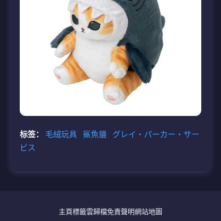
标签：
毛絨玩具
鯊魚貓
グレイ・パーカー・サー
ビス
主頁
標籤雲
歸檔
免責聲明
網站地圖