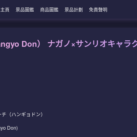
主頁
景品圖鑑
商品圖鑑
景品計劃
免責聲明
angyo Don） ナガノ×サンリオキ
ーチ（ハンギョドン）
gyo Don)