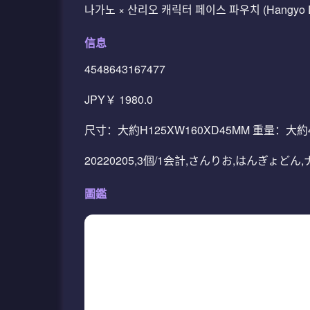
나가노 × 산리오 캐릭터 페이스 파우치 (Hangyo 
信息
4548643167477
JPY￥ 1980.0
尺寸：大約H125XW160XD45MM 重量：大
20220205,3個/1会計,さんりお,はんぎ
圖鑑