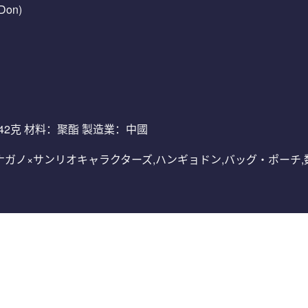
Don)
約42克 材料：聚酯 製造業：中國
ょどん,ナガノ×サンリオキャラクターズ,ハンギョドン,バッグ・ポーチ