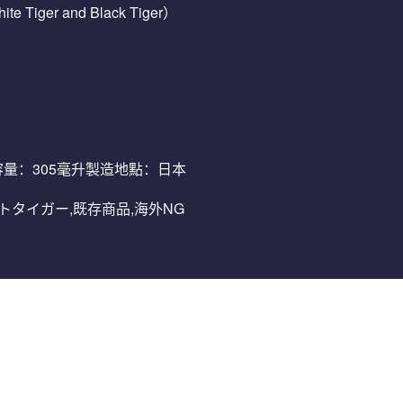
te Tiger and Black Tiger）
璃容量：305毫升製造地點：日本
イトタイガー,既存商品,海外NG