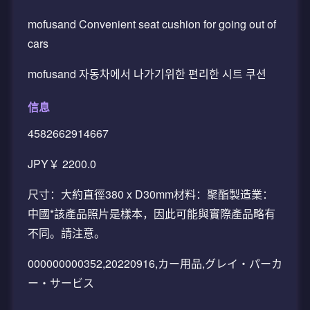
mofusand Convenient seat cushion for going out of
cars
mofusand 자동차에서 나가기위한 편리한 시트 쿠션
信息
4582662914667
JPY￥ 2200.0
尺寸：大約直徑380 x D30mm材料：聚酯製造業：
中國*該產品照片是樣本，因此可能與實際產品略有
不同。請注意。
000000000352,20220916,カー用品,グレイ・パーカ
ー・サービス